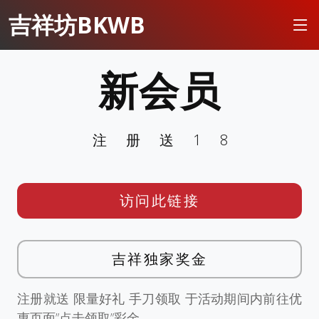
吉祥坊BKWB
新会员
注册送18
访问此链接
吉祥独家奖金
注册就送 限量好礼 手刀领取 于活动期间内前往优
惠页面”点击领取”彩金。