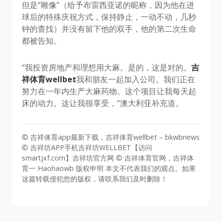
但是“雕像”（给予布雷西亚诺的昵称，因为他在进
球后的特殊庆祝方式，保持静止，一动不动，几秒
钟的查找）并没有留下他的双手，他的第二次生命
都被告知。
“我投资房地产和理想用大麻。是的，这是对的。
吉
祥体育wellbet
我和朋友一起加入公司。我们正在
努力在一年内生产大麻药物。这个项目让我每天起
床的动力。这让我很享受，“澳大利亚补充道。
© 吉祥体育app最新下载，吉祥体育wellbet – bkwbnews
© 吉祥坊APP手机吉祥坊WELLBET【访问
smartjxf.com】吉祥坊官方网 © 吉祥体育官网，吉祥体
育一 Haohaowb 版权申明 本文不代表我们的观点。如果
这篇转载侵犯您的版权，请联系我们及时删除！