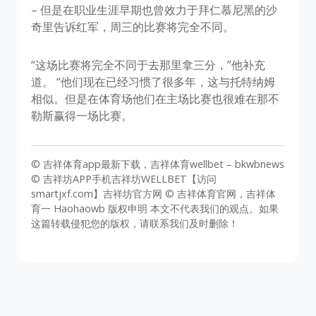
– 但是在职业生涯早期也曾效力于拜仁慕尼黑的沙
奇里告诉红军，周三的比赛将完全不同。
“这场比赛将完全不同于去那里拿三分，”他补充
道。 “他们现在已经习惯了很多年，这与托特纳姆
相似。但是在体育场他们在主场比赛也很难在那不
勒斯赢得一场比赛。
© 吉祥体育app最新下载，吉祥体育wellbet – bkwbnews
© 吉祥坊APP手机吉祥坊WELLBET【访问
smartjxf.com】吉祥坊官方网 © 吉祥体育官网，吉祥体
育一 Haohaowb 版权申明 本文不代表我们的观点。如果
这篇转载侵犯您的版权，请联系我们及时删除！