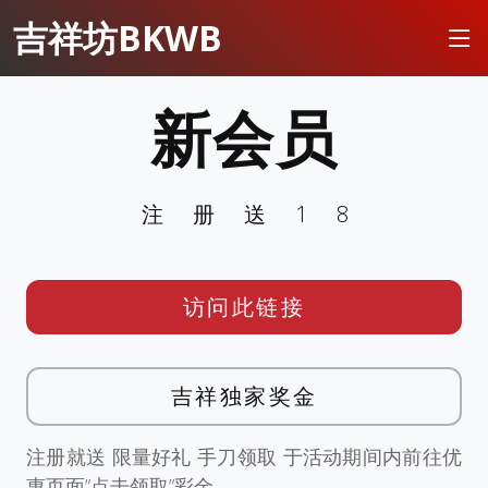
吉祥坊BKWB
新会员
注册送18
访问此链接
吉祥独家奖金
注册就送 限量好礼 手刀领取 于活动期间内前往优
惠页面”点击领取”彩金。