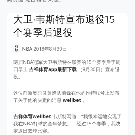
大卫·韦斯特宣布退役15
个赛季后退役
NBA
2018年8月30日
两届NBA冠军大卫韦斯特在联赛的15个赛季后于周
四早上
吉祥体育app最新下载
（8月30日）宣布退
役。
这位前新奥尔良黄蜂队前锋在他的推特账号上发布
了关于他的决定的消息
wellbet
。
吉祥体育wellbet
韦斯特写道：“我很幸运地实现了
我在NBA打球的童年梦想。” “经过15个赛季，我决
定退出篮球比赛。