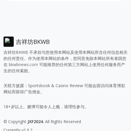
吉祥坊BKWB
吉祥坊BKWB 不承担与您使用本网站及使用本网站所含任何信息相关
的任何责任。作为使用本网站的条件，您同意免除本网站所有者因您
在
bkwbnews.com
可能推荐的任何第三方网站上使用任何服务而产
生的任何索赔。
关联方披露：Sportsbook & Casino Review 可能会因访问体育博彩
网站而获得广告佣金。
18+岁以上。赌博可能令人上瘾，请理性参与。
© Copyright
JXF2024
. All Rights Reserved
Currently v1.0.2.