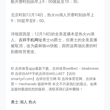
船开赛时刻由早上9：00推延至10：30。
北京时刻12月14日，热火vs湖人开赛时刻由早上
9：00提早至8：00。
详细原因是：12月14日的全美直播本是热火vs湖
人、
吉祥手机网址
勇士vs爵士，但勇士的全美直播
被取消，改为森林狼vs快船，因而这两场比赛的时
刻都有所更改。
© 吉祥体育app最新下载，吉祥体育wellbet – bkwbnews
© 吉祥坊APP手机吉祥坊WELLBET【访问
smartjxf.com】吉祥坊官方网 © 吉祥体育官网，吉祥体
育一 Haohaowb 版权申明 本文不代表我们的观点。如果
这篇转载侵犯您的版权，请联系我们及时删除！
勇士
湖人
热火