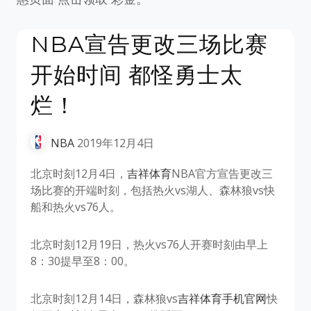
NBA宣告更改三场比赛
开始时间 都怪勇士太
烂！
NBA
2019年12月4日
北京时刻12月4日，
吉祥体育
NBA官方宣告更改三
场比赛的开端时刻，包括热火vs湖人、森林狼vs快
船和热火vs76人。
北京时刻12月19日，热火vs76人开赛时刻由早上
8：30提早至8：00。
北京时刻12月14日，森林狼vs
吉祥体育手机官网
快