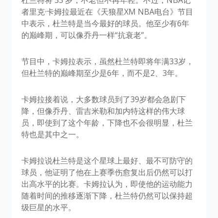
者里克·卡姆拉最近在《天狼星XM NBA电台》节目
中表示，杜兰特是当今最好的球员。他至少有6年
的巅峰期，可以像乔丹一样“抗衰老”。
节目中，卡姆拉表示，虽然杜兰特即将年满33岁，
但杜兰特的巅峰期至少是6年，而不是2、3年。
卡姆拉接着说，大多数球员到了39岁都会急剧下
降，但像乔丹、雷吉米勒和加内特这样的伟大球
员，即使到了这个年龄，下降也不会很明显，杜兰
特也是其中之一。
卡姆拉说杜兰特是这个星球上最好、最不可防守的
球员，他证明了他在上赛季伤愈复出后仍然可以打
出高水平的比赛。卡姆拉认为，即使他的运动能力
随着时间的推移逐渐下降，杜兰特仍然可以保持超
级巨星的水平。