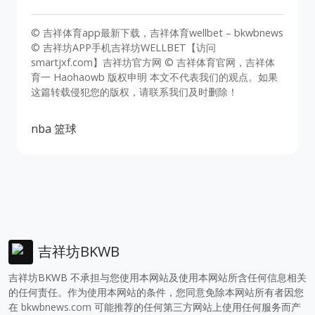
© 吉祥体育app最新下载，吉祥体育wellbet – bkwbnews
© 吉祥坊APP手机吉祥坊WELLBET【访问
smartjxf.com】吉祥坊官方网 © 吉祥体育官网，吉祥体
育一 Haohaowb 版权申明 本文不代表我们的观点。如果
这篇转载侵犯您的版权，请联系我们及时删除！
nba
篮球
吉祥坊BKWB
吉祥坊BKWB 不承担与您使用本网站及使用本网站所含任何信息相关
的任何责任。作为使用本网站的条件，您同意免除本网站所有者因您
在
bkwbnews.com
可能推荐的任何第三方网站上使用任何服务而产