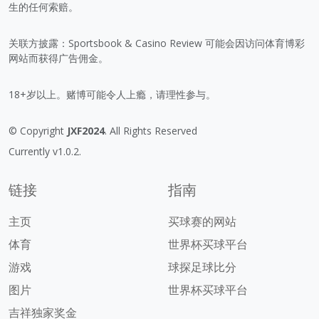
生的任何索赔。
关联方披露：Sportsbook & Casino Review 可能会因访问体育博彩
网站而获得广告佣金。
18+岁以上。赌博可能令人上瘾，请理性参与。
© Copyright
JXF2024
. All Rights Reserved
Currently v1.0.2.
链接
指南
主页
买球赛的网站
体育
世界杯买球平台
游戏
球探足球比分
图片
世界杯买球平台
吉祥独家奖金