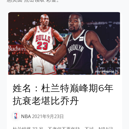
姓名：杜兰特巅峰期6年
抗衰老堪比乔丹
NBA
2021年9月23日
杜兰特将 33 岁，不老但不再年轻。不过，NBA记