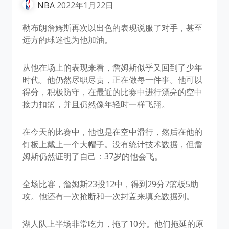
NBA
2022年1月22日
勒布朗詹姆斯再次以出色的表现说服了对手，甚至
远方的球迷也为他加油。
从他在场上的表现来看，詹姆斯似乎又回到了少年
时代。他仍然尽职尽责，正在做每一件事。他可以
得分，积极防守，在最近的比赛中进行漂亮的空中
接力扣篮，并且仍然像年轻时一样飞翔。
在今天的比赛中，他也是在空中滑行，然后在他的
钉板上戴上一个大帽子。没有统计技术数据，但詹
姆斯仍然证明了自己：37岁的他会飞。
全场比赛，詹姆斯23投12中，得到29分7篮板5助
攻。他还有一次抢断和一次封盖来填充数据列。
湖人队上半场非常吃力，拖了10分。他们拖延的原