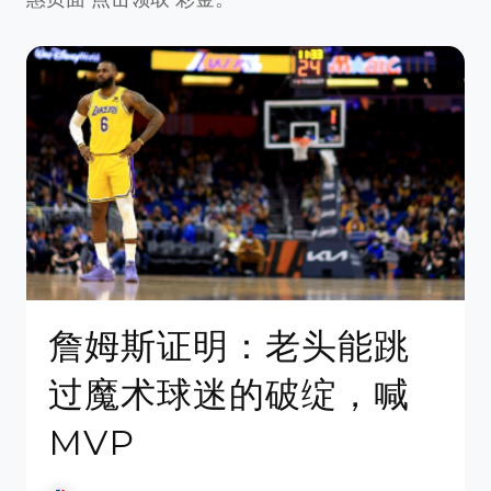
詹姆斯证明：老头能跳
过魔术球迷的破绽，喊
MVP