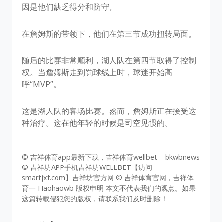
因是他们缺乏得分和防守。
在詹姆斯的带领下，他们在第三节成功扭转局面。
随后的比赛非常顺利，湖人队在第四节取得了控制
权。当詹姆斯走到罚球线上时，球迷开始高
呼“MVP”。
这是湖人队的客场比赛。然而，詹姆斯正在接受这
种治疗。这在他年轻的时候是司空见惯的。
© 吉祥体育app最新下载，吉祥体育wellbet – bkwbnews
© 吉祥坊APP手机吉祥坊WELLBET【访问
smartjxf.com】吉祥坊官方网 © 吉祥体育官网，吉祥体
育一 Haohaowb 版权申明 本文不代表我们的观点。如果
这篇转载侵犯您的版权，请联系我们及时删除！