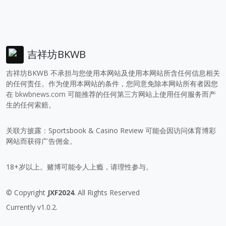
吉祥坊BKWB
吉祥坊BKWB 不承担与您使用本网站及使用本网站所含任何信息相关
的任何责任。作为使用本网站的条件，您同意免除本网站所有者因您
在
bkwbnews.com
可能推荐的任何第三方网站上使用任何服务而产
生的任何索赔。
关联方披露：Sportsbook & Casino Review 可能会因访问体育博彩
网站而获得广告佣金。
18+岁以上。赌博可能令人上瘾，请理性参与。
© Copyright
JXF2024
. All Rights Reserved
Currently v1.0.2.