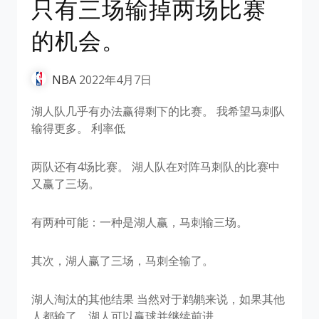
只有三场输掉两场比赛
的机会。
NBA
2022年4月7日
湖人队几乎有办法赢得剩下的比赛。 我希望马刺队
输得更多。 利率低
两队还有4场比赛。 湖人队在对阵马刺队的比赛中
又赢了三场。
有两种可能：一种是湖人赢，马刺输三场。
其次，湖人赢了三场，马刺全输了。
湖人淘汰的其他结果 当然对于鹈鹕来说，如果其他
人都输了，湖人可以赢球并继续前进。