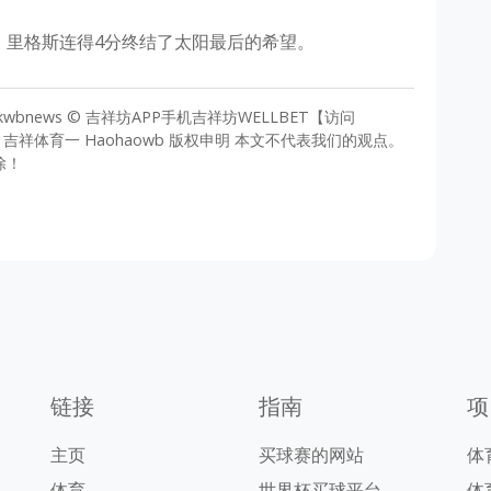
 里格斯连得4分终结了太阳最后的希望。
bkwbnews © 吉祥坊APP手机吉祥坊WELLBET【访问
网，吉祥体育一 Haohaowb 版权申明 本文不代表我们的观点。
除！
链接
指南
项
主页
买球赛的网站
体
体育
世界杯买球平台
体