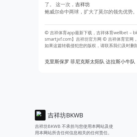
了。 这一次，
吉祥坊
鲍威尔命中两球，扩大了莫尔的领先优势。
© 吉祥体育app最新下载，吉祥体育wellbet – 
smartjxf.com】吉祥坊官方网 © 吉祥体育官
如果这篇转载侵犯您的版权，请联系我们及时删
克里斯保罗
菲尼克斯太阳队
达拉斯小牛队
吉祥坊BKWB
吉祥坊BKWB 不承担与您使用本网站及使
用本网站所含任何信息相关的任何责任。