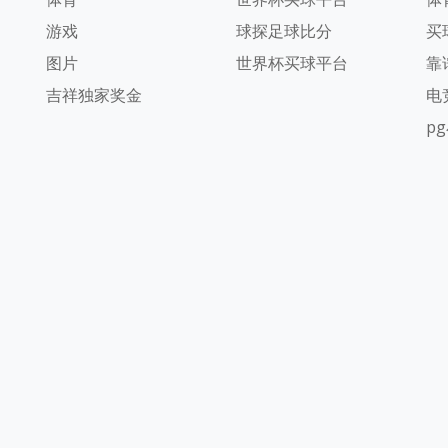
游戏
球探足球比分
买
图片
世界杯买球平台
靠
吉祥独家奖金
电
p