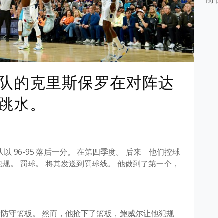
队的克里斯保罗在对阵达
跳水。
队以 96-95 落后一分。 在第四季度。 后来，他们控球
克犯规。 罚球。 将其发送到罚球线。 他做到了第一个，
防守篮板。 然而，他抢下了篮板，鲍威尔让他犯规