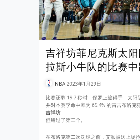
吉祥坊菲尼克斯太阳
拉斯小牛队的比赛中
NBA
2023年1月29日
比赛还剩 19.7 秒时，保罗上篮得手，太阳
并对本赛季命中率为 65.4% 的雷吉布洛
吉祥坊
但错过了第二个。
在布洛克第二次罚球之前，艾顿被送上场抢