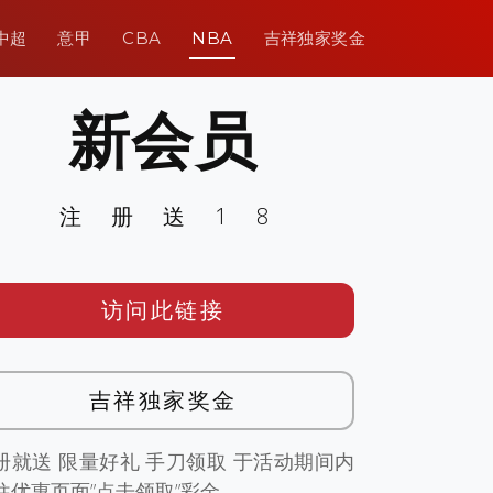
中超
意甲
CBA
NBA
吉祥独家奖金
新会员
注册送18
访问此链接
吉祥独家奖金
册就送 限量好礼 手刀领取 于活动期间内
往优惠页面”点击领取”彩金。