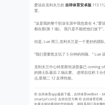
爱说在克利夫兰的
吉祥体育安卓版
113 
置。
“这是我的整个职业生涯中我也曾在 4 ,”爱说
都在那(第 1 场)。 我只是不能把他们放下”
但是, Lue 周三,克利夫兰是一个更好的团
“我们需要凯文玩了 5 分钟的间隔、” Lue
克利夫兰中心特里斯坦汤普森已 coming off
的骑士队最后 2 场比赛。 进球后仅积 3 分
点,星期二 12 反弹性能。
© 吉祥体育app最新下载，吉祥体育wellbet – 
smartjxf.com】吉祥坊官方网 © 吉祥体育官
如果这篇转载侵犯您的版权，请联系我们及时删