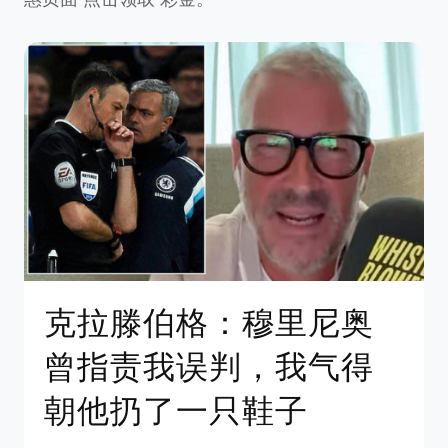
克拉滕伯格：穆里尼奥
曾指责我误判，我气得
朝他扔了一只鞋子