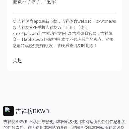
他赢不了球了。”
冠军
© 吉祥体育app最新下载，吉祥体育wellbet – bkwbnews
© 吉祥坊APP手机吉祥坊WELLBET【访问
smartjxf.com】吉祥坊官方网 © 吉祥体育官网，吉祥体
育一 Haohaowb 版权申明 本文不代表我们的观点。如果
这篇转载侵犯您的版权，请联系我们及时删除！
英超
吉祥坊BKWB
吉祥坊BKWB 不承担与您使用本网站及使用本网站所含任何信息相关
的任何责任。作为使用本网站的条件，您同意免除本网站所有者因您