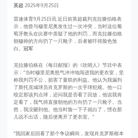
英超
2025年9月25日
雷速体育9月25日讯 近日前英超裁判克拉滕伯格表
示，他曾与穆里尼奥发生过一次冲突，当时这位葡
萄牙教头在比赛中质疑了他的判罚，而克拉滕伯格
朝穆帅的方向扔了一只靴子，后者被吓得脸色煞
白。
冠军
克拉滕伯格在《每日邮报》的《吹哨人》节目中表
示：“当时穆里尼奥怒气冲冲地闯进我的更衣室，坚
称我判罚不公，损害了曼联的利益。他认为我漏判
了斯托克城球员肖克罗斯的一次手球犯规。他一口
咬定那该判点球，还问我是否看了回放，他说我肯
定看了，我气得直接朝他的方向扔了一只靴子。当
然，我没砸到他。他当时脸一下子就白了，愣在那
儿说不出话，随后便离开了更衣室。”
“我回家后回看了那个争议瞬间，发现肖克罗斯根本