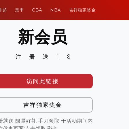
中超
意甲
CBA
NBA
吉祥独家奖金
新会员
注册送18
访问此链接
吉祥独家奖金
册就送 限量好礼 手刀领取 于活动期间内
往优惠页面”点击领取”彩金。