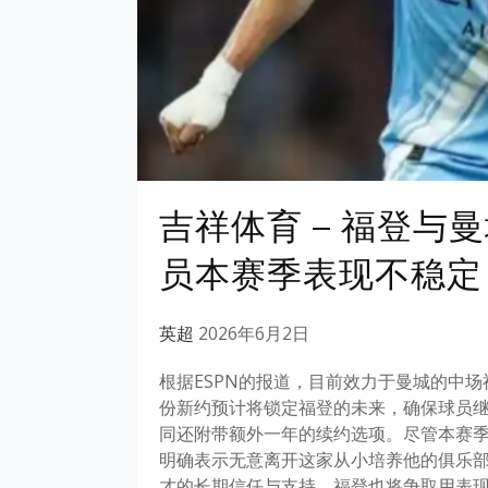
吉祥体育 – 福登与
员本赛季表现不稳定
英超
2026年6月2日
根据ESPN的报道，目前效力于曼城的中
份新约预计将锁定福登的未来，确保球员
同还附带额外一年的续约选项。尽管本赛
明确表示无意离开这家从小培养他的俱乐
才的长期信任与支持，福登也将争取用表