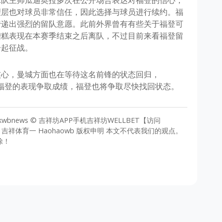
球队主帅瓜迪奥拉多次在公开场合表达对福登的信心，
理层也对球员非常信任，因此选择与球员进行续约。福
传递出强烈的留队意愿。此前外界曾有有些关于福登可
糟糕表现在本赛季结束之后离队，不过目前来看福登留
一起征战。
核心，曼城方面也在等待这名前锋的状态回归，
登的表现争取成绩，福登也将争取尽快找回状态。
bkwbnews © 吉祥坊APP手机吉祥坊WELLBET【访问
网，吉祥体育一 Haohaowb 版权申明 本文不代表我们的观点。
除！