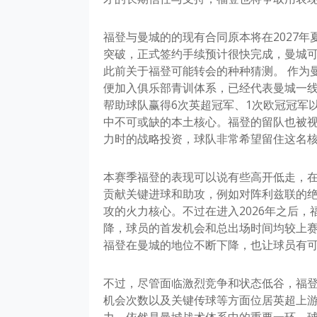
福登与曼城的的现有合同原本将在2027
突破，正式签约手续预计很快完成，曼城
此前关于福登可能转会的种种猜测。 作为
便加入俱乐部青训体系，已经代表曼城一线队
帮助球队赢得6次英超冠军、1次欧冠冠军
中不可或缺的本土核心。福登的留队也被
力时的战略投资，球队非常希望留住这名
本赛季福登的表现可以说有些高开低走，
贡献关键进球和助攻，例如对阵利兹联的
攻的火力核心。不过在进入2026年之后
降，球员的首发机会和总出场时间均较上
福登在曼城的地位不断下降，也让球员有
不过，尽管面临激烈竞争和状态低谷，福
机会次数以及关键传球等方面位居英超上