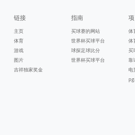
链接
指南
项
主页
买球赛的网站
体
体育
世界杯买球平台
体
游戏
球探足球比分
买
图片
世界杯买球平台
靠
吉祥独家奖金
电
p