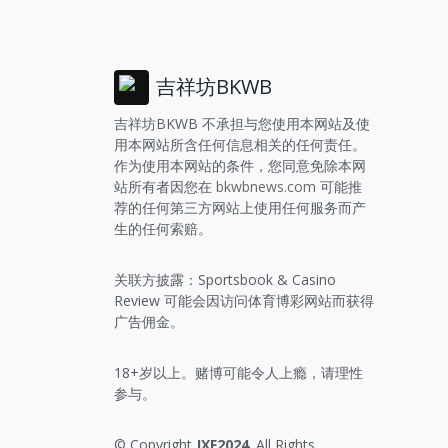
吉祥坊BKWB
吉祥坊BKWB 不承担与您使用本网站及使
用本网站所含任何信息相关的任何责任。
作为使用本网站的条件，您同意免除本网
站所有者因您在
bkwbnews.com
可能推
荐的任何第三方网站上使用任何服务而产
生的任何索赔。
关联方披露：Sportsbook & Casino
Review 可能会因访问体育博彩网站而获得
广告佣金。
18+岁以上。赌博可能令人上瘾，请理性
参与。
© Copyright
JXF2024
. All Rights