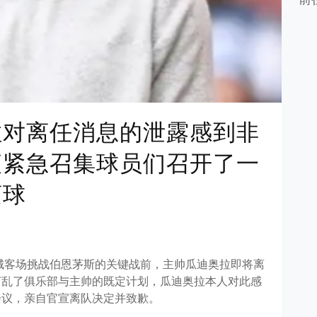
拉对离任消息的泄露感到非
夜紧急召集球员们召开了一
滚球
城客场挑战伯恩茅斯的关键战前，主帅瓜迪奥拉即将离
打乱了俱乐部与主帅的既定计划，瓜迪奥拉本人对此感
会议，亲自官宣离队决定并致歉。