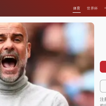
体育
世界杯
注
前