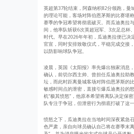
英超第37轮结束，阿森纳积82分领跑，曼
的理论可能，客场对阵伯恩茅斯的比赛堪
赛季的争冠希望将彻底破灭。而瓜迪奥拉与
间，他率队斩获6次英超冠军、3次足总杯、
时代。早在2026年年初，瓜迪奥拉便已
官宣，同时安排致敬仪式，平稳完成交接
以防影响球队争冠。
凌晨，英国《太阳报》率先爆出独家消息
确认，前切尔西主帅、曾担任瓜迪奥拉助
坛，而此时距离曼城客场对阵伯恩茅斯的比
敏感时间点的泄密，直接引爆瓜迪奥拉的
机“极其愤怒”，他原本希望将离队决定保
队专注于争冠，但泄密行为彻底打破了这
愤怒之下，瓜迪奥拉在当地时间深夜紧急
色严肃，亲自向球员确认自己将在赛季末离
及”，并为消息曝光的方式向球员公开道歉