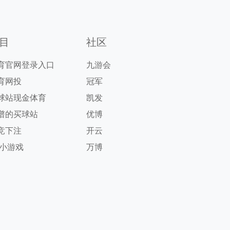
目
社区
育官网登录入口
九游会
育网投
冠军
球站现金体育
凯发
谱的买球站
优博
竞下注
开云
g小游戏
万博