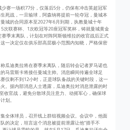
城少赛一场积77分，仅落后5分，仍保有冲击英超冠军
称生死战，一旦输球，阿森纳将提前一轮夺冠，曼城本
曼城的合同原本至2027年6月到期，执教曼城十年
5次联赛杯、1次欧冠等20座冠军奖杯，铸就曼城黄金
决定赛季末离队，计划在对阵阿斯顿维拉的收官战后正式
，这一决定仅在俱乐部高层极小范围内知晓，严格保密
，称瓜迪奥拉将在赛季末离队，随后转会记者罗马诺也
教的马雷斯卡将接任曼城主帅。消息瞬间传遍全球足
赛仅剩不到12小时，正是球队备战的关键时段，这一
怒火。据内部消息人士透露，瓜迪奥拉对消息泄露的时
密至收官战，避免分散球员注意力、动摇军心，确保球
一计划。
召集全体球员，召开线上群组视频会议。会议中，他面
队的决定，坦言这个消息被提前泄露让他“措手不
。更让球员震惊的是，就在5月17日，瓜迪奥拉还向全