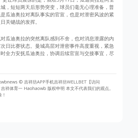
曼城，短短两天后形势突变，球员们毫无心理准备，普
既是瓜迪奥拉对离队事实的官宣，也是对泄密风波的紧
次日关键战的发挥。
既对瓜迪奥拉的突然离队感到不舍，也对消息泄露的内
与次日比赛状态。曼城高层对泄密事件高度重视，紧急
同时全力安抚瓜迪奥拉，协调后续官宣与交接事宜，尽
bkwbnews © 吉祥坊APP手机吉祥坊WELLBET【访问
网，吉祥体育一 Haohaowb 版权申明 本文不代表我们的观点。
除！