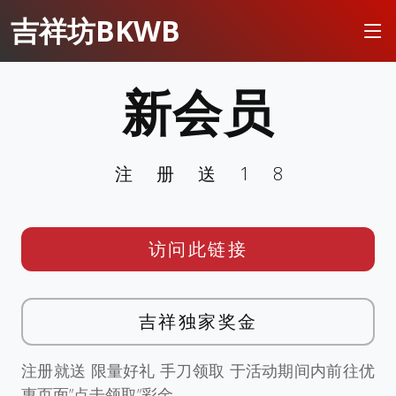
吉祥坊BKWB
新会员
注册送18
访问此链接
吉祥独家奖金
注册就送 限量好礼 手刀领取 于活动期间内前往优
惠页面”点击领取”彩金。