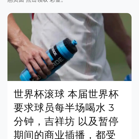
世界杯滚球 本届世界杯
要求球员每半场喝水 3
分钟，吉祥坊 以及暂停
期间的商业插播，都受