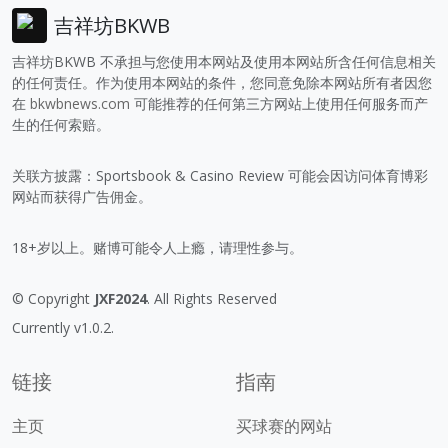
吉祥坊BKWB
吉祥坊BKWB 不承担与您使用本网站及使用本网站所含任何信息相关
的任何责任。作为使用本网站的条件，您同意免除本网站所有者因您
在
bkwbnews.com
可能推荐的任何第三方网站上使用任何服务而产
生的任何索赔。
关联方披露：Sportsbook & Casino Review 可能会因访问体育博彩
网站而获得广告佣金。
18+岁以上。赌博可能令人上瘾，请理性参与。
© Copyright
JXF2024
. All Rights Reserved
Currently v1.0.2.
链接
指南
主页
买球赛的网站