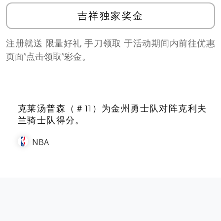
吉祥独家奖金
注册就送 限量好礼 手刀领取 于活动期间内前往优惠
页面”点击领取”彩金。
克莱汤普森（＃11）为金州勇士队对阵克利夫
兰骑士队得分。
NBA