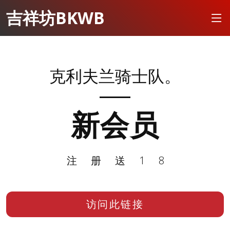
吉祥坊BKWB
克利夫兰骑士队。
新会员
注册送18
访问此链接