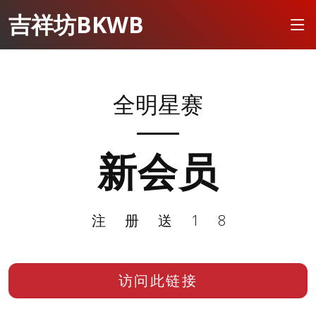
吉祥坊BKWB
全明星赛
新会员
注册送18
访问此链接