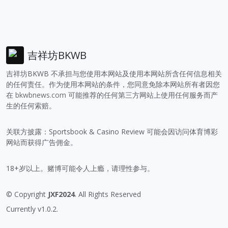
吉祥坊BKWB
吉祥坊BKWB 不承担与您使用本网站及使用本网站所含任何信息相关
的任何责任。作为使用本网站的条件，您同意免除本网站所有者因您
在
bkwbnews.com
可能推荐的任何第三方网站上使用任何服务而产
生的任何索赔。
关联方披露：Sportsbook & Casino Review 可能会因访问体育博彩
网站而获得广告佣金。
18+岁以上。赌博可能令人上瘾，请理性参与。
© Copyright
JXF2024
. All Rights Reserved
Currently v1.0.2.