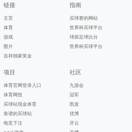
链接
指南
主页
买球赛的网站
体育
世界杯买球平台
游戏
球探足球比分
图片
世界杯买球平台
吉祥独家奖金
项目
社区
体育官网登录入口
九游会
体育网投
冠军
买球站现金体育
凯发
靠谱的买球站
优博
电竞下注
开云