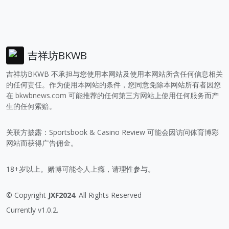
吉祥坊BKWB
吉祥坊BKWB 不承担与您使用本网站及使用本网站所含任何信息相关
的任何责任。作为使用本网站的条件，您同意免除本网站所有者因您
在
bkwbnews.com
可能推荐的任何第三方网站上使用任何服务而产
生的任何索赔。
关联方披露：Sportsbook & Casino Review 可能会因访问体育博彩
网站而获得广告佣金。
18+岁以上。赌博可能令人上瘾，请理性参与。
© Copyright
JXF2024
. All Rights Reserved
Currently v1.0.2.