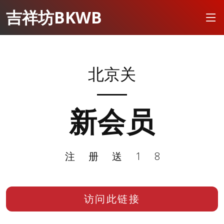
吉祥坊BKWB
北京关
新会员
注册送18
访问此链接