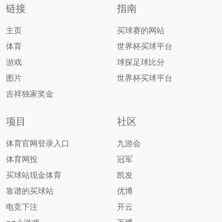
链接
指南
主页
买球赛的网站
体育
世界杯买球平台
游戏
球探足球比分
图片
世界杯买球平台
吉祥独家奖金
项目
社区
体育官网登录入口
九游会
体育网投
冠军
买球站现金体育
凯发
靠谱的买球站
优博
电竞下注
开云