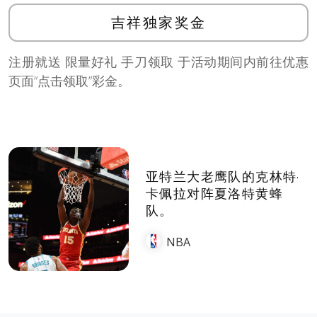
吉祥独家奖金
注册就送 限量好礼 手刀领取 于活动期间内前往优惠
页面”点击领取”彩金。
亚特兰大老鹰队的克林特·
卡佩拉对阵夏洛特黄蜂
队。
NBA