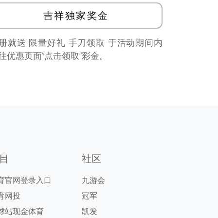
吉祥独家奖金
册就送 限量好礼 手刀领取 于活动期间内
往优惠页面”点击领取”彩金。
目
社区
育官网登录入口
九游会
育网投
冠军
球站现金体育
凯发