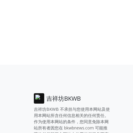
吉祥坊BKWB
吉祥坊BKWB 不承担与您使用本网站及使
用本网站所含任何信息相关的任何责任。
作为使用本网站的条件，您同意免除本网
站所有者因您在
bkwbnews.com
可能推