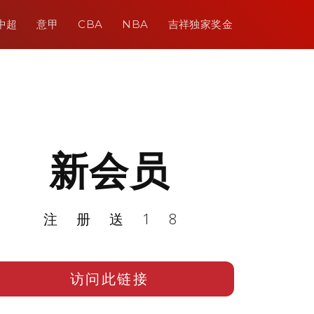
中超
意甲
CBA
NBA
吉祥独家奖金
新会员
注册送18
访问此链接