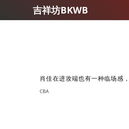
吉祥坊BKWB
肖佳在进攻端也有一种临场感
CBA