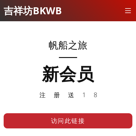
吉祥坊BKWB
帆船之旅
新会员
注册送18
访问此链接