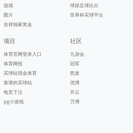
游戏
球探足球比分
图片
世界杯买球平台
吉祥独家奖金
项目
社区
体育官网登录入口
九游会
体育网投
冠军
买球站现金体育
凯发
靠谱的买球站
优博
电竞下注
开云
pg小游戏
万博