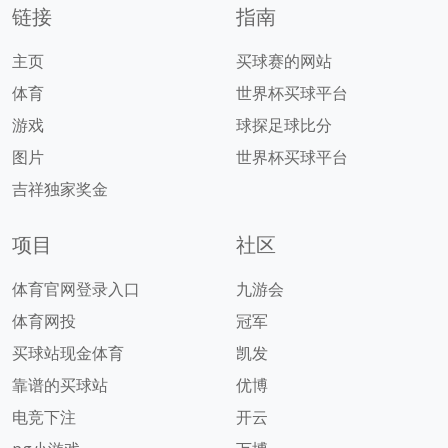
链接
指南
主页
买球赛的网站
体育
世界杯买球平台
游戏
球探足球比分
图片
世界杯买球平台
吉祥独家奖金
项目
社区
体育官网登录入口
九游会
体育网投
冠军
买球站现金体育
凯发
靠谱的买球站
优博
电竞下注
开云