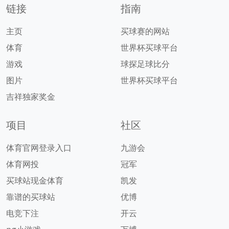
链接
指南
主页
买球赛的网站
体育
世界杯买球平台
游戏
球探足球比分
图片
世界杯买球平台
吉祥独家奖金
项目
社区
体育官网登录入口
九游会
体育网投
冠军
买球站现金体育
凯发
靠谱的买球站
优博
电竞下注
开云