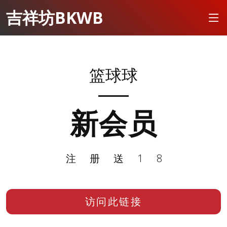
吉祥坊BKWB
篮球球
新会员
注册送18
访问此链接