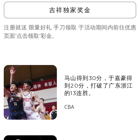
吉祥独家奖金
注册就送 限量好礼 手刀领取 于活动期间内前往优惠
页面”点击领取”彩金。
马山得到30分，于嘉豪得
到20分，打破了广东浙江
的13连胜。
CBA