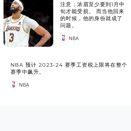
注意：浓眉至少要到1月中
旬才能受损。 而当他回来
的时候，他的身份就成了
问题。
NBA
NBA 预计 2023-24 赛季工资税上限将在整个
赛季中飙升。
NBA