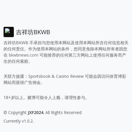
吉祥坊BKWB
吉祥坊BKWB 不承担与您使用本网站及使用本网站所含任何信息相关
的任何责任。作为使用本网站的条件，您同意免除本网站所有者因您
在
bkwbnews.com
可能推荐的任何第三方网站上使用任何服务而产
生的任何索赔。
关联方披露：Sportsbook & Casino Review 可能会因访问体育博彩
网站而获得广告佣金。
18+岁以上。赌博可能令人上瘾，请理性参与。
© Copyright
JXF2024
. All Rights Reserved
Currently v1.0.2.