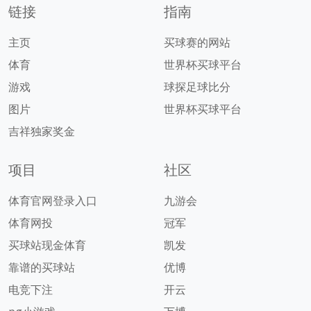
链接
指南
主页
买球赛的网站
体育
世界杯买球平台
游戏
球探足球比分
图片
世界杯买球平台
吉祥独家奖金
项目
社区
体育官网登录入口
九游会
体育网投
冠军
买球站现金体育
凯发
靠谱的买球站
优博
电竞下注
开云