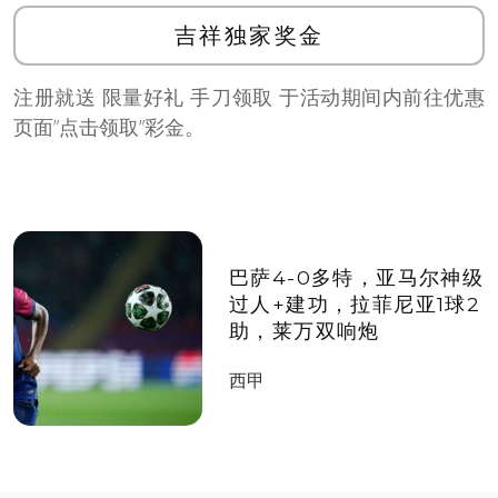
吉祥独家奖金
注册就送 限量好礼 手刀领取 于活动期间内前往优惠
页面”点击领取”彩金。
巴萨4-0多特，亚马尔神级
过人+建功，拉菲尼亚1球2
助，莱万双响炮
西甲