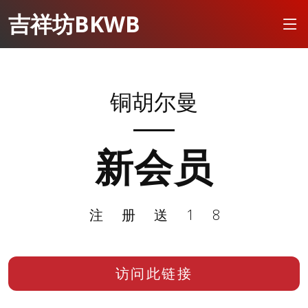
吉祥坊BKWB
铜胡尔曼
新会员
注册送18
访问此链接